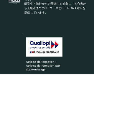
留学生・海外からの受講生を対象に、初心者か
ら上級者までのFLEコースとDELF/DALF対策を
提供しています。
Actions de formation ;
Actions de formation par
apprentissage.
EDAM PARIS — パリ教育区（Rectorat de Paris）に届出済みの私立技術高等
教育機関。
UAIコード：0755776W
活動届出番号：11757312875（イル＝ド＝フランス地域圏県庁登録）
— この登録は国による認可を意味するものではありません。
アクセス
地下鉄
Bastille