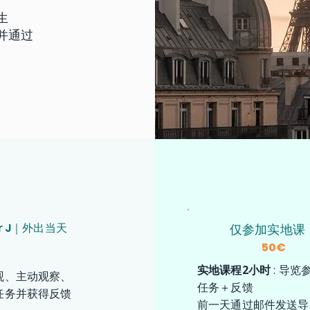
生
并通过
。
ur J｜外出当天
仅参加实地课
50€
实地课程2小时
: 导览
观、主动观察、
任务＋反馈
任务并获得反馈
前一天通过邮件发送导