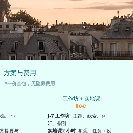
方案与费用
*一价全包，无隐藏费用
工作坊＋实地课
80€
参观＋小
J-7 工作坊
: 主题、线索、词
汇、指引
览提要与
实地课2 小时
:参观＋任务＋反