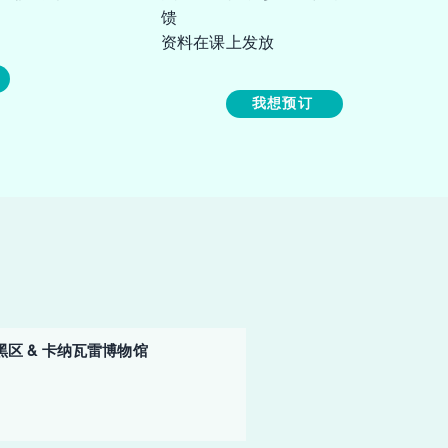
馈
资料在课上发放
我想预订
玛黑区 & 卡纳瓦雷博物馆