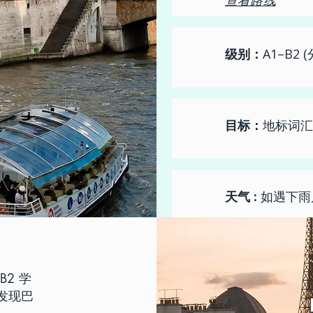
查看路线
级别：
A1–B2 
目标：
地标词汇
天气 :
如遇下雨启
B2 学
发现巴