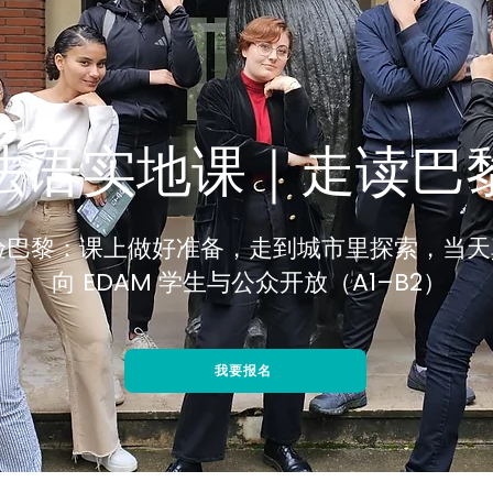
法语实地课｜走读巴
验巴黎：课上做好准备，走到城市里探索，当天
向 EDAM 学生与公众开放（A1–B2）
我要报名