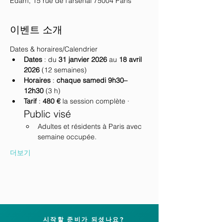
Edam, 15 rue de l'arsenal 75004 Paris
이벤트 소개
Dates & horaires/Calendrier
Dates
 : du 
31 janvier 2026
 au 
18 avril 
2026
 (12 semaines)
Horaires
 : 
chaque samedi
9h30–
12h30
 (3 h)
Tarif
 : 
480 €
 la session complète · 
Public visé
Adultes et résidents à Paris avec 
semaine occupée.
더보기
시작할 준비가 되셨나요?