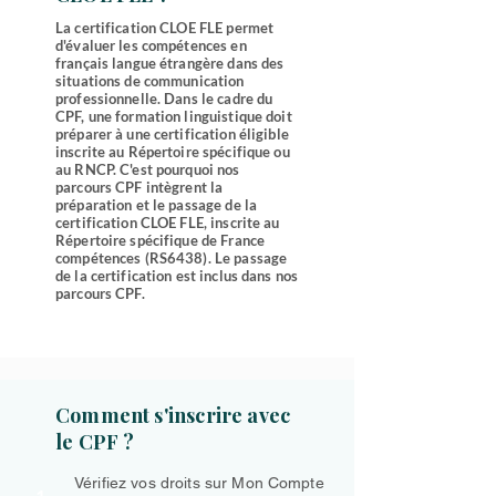
La certification CLOE FLE permet
d'évaluer les compétences en
français langue étrangère dans des
situations de communication
professionnelle. Dans le cadre du
CPF, une formation linguistique doit
préparer à une certification éligible
inscrite au Répertoire spécifique ou
au RNCP. C'est pourquoi nos
parcours CPF intègrent la
préparation et le passage de la
certification CLOE FLE, inscrite au
Répertoire spécifique de France
compétences (RS6438). Le passage
de la certification est inclus dans nos
parcours CPF.
Comment s'inscrire avec
le CPF ?
Vérifiez vos droits sur Mon Compte
1