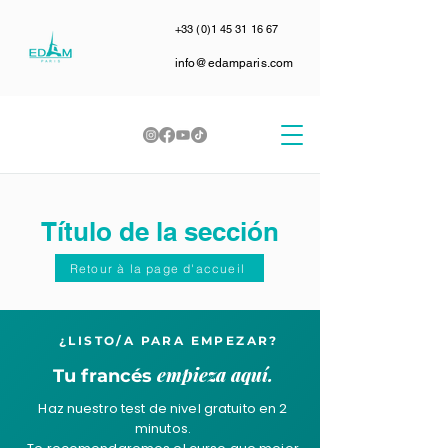
+33 (0)1 45 31 16 67
info@edamparis.com
Título de la sección
Retour à la page d'accueil
¿LISTO/A PARA EMPEZAR?
empieza aquí.
Tu francés
Haz nuestro test de nivel gratuito en 2
minutos.