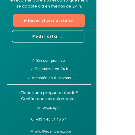
Te recomendaremos el curso que mejor
se adapte a ti en menos de 24 h.
▶ Hacer el test gratuito
Pedir cita →
✓ Sin compromiso
✓ Respuesta en 24 h
✓ Atención en 6 idiomas
¿Tienes una pregunta rápida?
Contáctanos directamente:
💬 WhatsApp
📞
+33 1 45 31 16 67
✉
info@edamparis.com