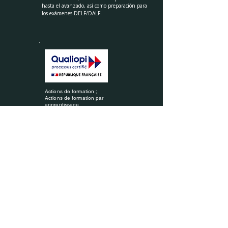
hasta el avanzado, así como preparación para
los exámenes DELF/DALF.
Actions de formation ;
Actions de formation par
apprentissage.
EDAM PARIS — Centro privado de enseñanza superior técnica, registrado ante
el Rectorado de París.
Código UAI: 0755776W
Declaración de actividad n.º
11757312875
registrada ante la Prefectura de la
región Île-de-France — este registro no equivale a aprobación por parte del
Estado.
Condiciones generales de venta
·
Política de privacidad y gestión de cookies
·
Aviso legal
Acceso
Metro: Bastille
(líneas 1, 5, 8)
Sully-Morland
(línea 7)