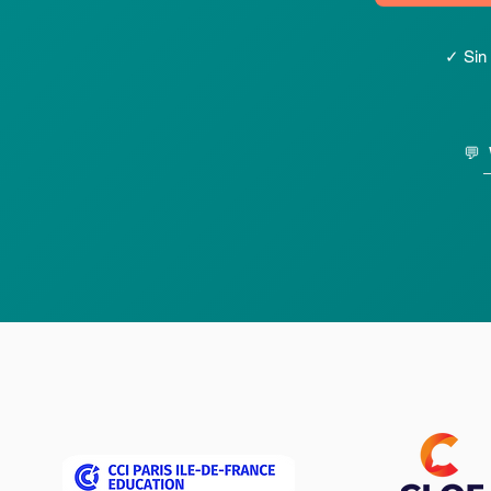
✓ Sin
💬