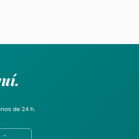
uí.
nos de 24 h.
a →