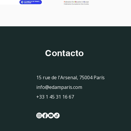
Contacto
15 rue de l'Arsenal, 75004 París
info@edamparis.com
+33 1 45 31 16 67