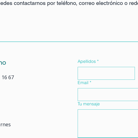
des contactarnos por teléfono, correo electrónico o red
no
Apellidos
*
1 16 67
Email
*
o
Tu mensaje
ernes