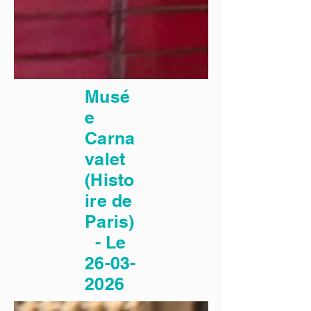
Musé
e
Carna
valet
(Histo
ire de
Paris)
- Le
26-03-
2026