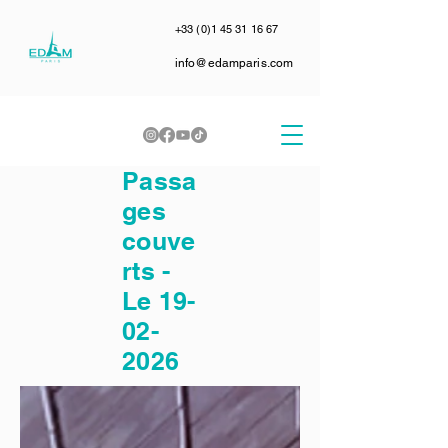
+33 (0)1 45 31 16 67
info@edamparis.com
Passa
ges
couve
rts -
Le
19-
02-
2026