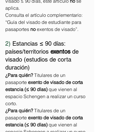
visado ≤ 90 días, este artículo 
no
 se 
aplica.
Consulta el artículo complementario: 
“Guía del visado de estudiante para 
pasaportes 
no
 exentos de visado”.
2)
Estancias ≤ 90 días: 
países/territorios 
exentos
 de 
visado (estudios de corta 
duración)
¿Para quién?
 Titulares de un 
pasaporte 
exento de visado de corta 
estancia (≤ 90 días)
 que vienen al 
espacio Schengen a realizar un curso 
corto.
¿Para quién?
 Titulares de un 
pasaporte 
exento de visado de corta 
estancia (≤ 90 días)
 que vienen al 
espacio Schengen a realizar un curso 