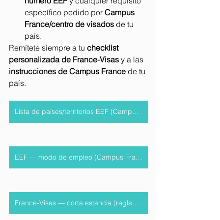
número EEF
 y cualquier requisito 
específico pedido por 
Campus 
France/centro de visados
 de tu 
país.
Remítete siempre a tu 
checklist 
personalizada de France-Visas
 y a las 
instrucciones de Campus France
 de tu 
país.
Lista de países/territorios EEF (Campus France)
EEF — modo de empleo (Campus France)
France-Visas — corta estancia (regla 90/180)