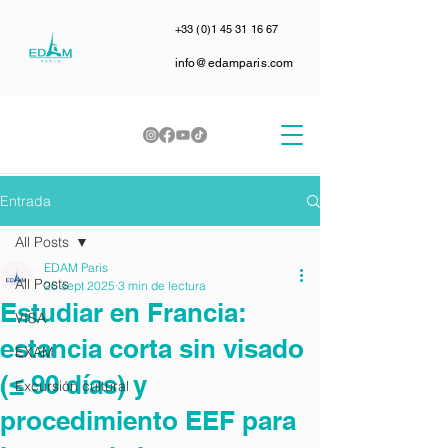
+33 (0)1 45 31 16 67
info@edamparis.com
Entrada
All Posts
EDAM Paris
All Posts
26 sept 2025
3 min de lectura
Estudiar en Francia:
VISA
estancia corta sin visado
EXAM
(≤ 90 días) y
Excursión cultural
procedimiento EEF para