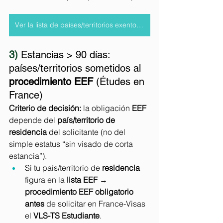
Ver la lista de países/territorios exentos de visado de corta estancia.
3) 
Estancias > 90 días: 
países/territorios sometidos al 
procedimiento EEF
 (Études en 
France)
Criterio de decisión:
 la obligación 
EEF
depende del 
país/territorio de 
residencia
 del solicitante (no del 
simple estatus “sin visado de corta 
estancia”).
Si tu país/territorio de 
residencia
figura en la 
lista EEF
 → 
procedimiento EEF obligatorio
antes
 de solicitar en France-Visas 
el 
VLS-TS Estudiante
.