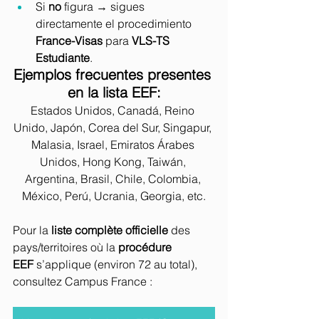
Si 
no
 figura → sigues 
directamente el procedimiento 
France-Visas
 para 
VLS-TS 
Estudiante
.
Ejemplos frecuentes presentes 
en la lista EEF:
Estados Unidos, Canadá, Reino 
Unido, Japón, Corea del Sur, Singapur, 
Malasia, Israel, Emiratos Árabes 
Unidos, Hong Kong, Taiwán, 
Argentina, Brasil, Chile, Colombia, 
México, Perú, Ucrania, Georgia, etc.
Pour la 
liste complète officielle
 des 
pays/territoires où la 
procédure 
EEF
 s’applique (environ 72 au total), 
consultez Campus France :