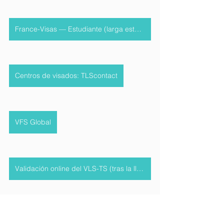
France-Visas — Estudiante (larga estancia)
Centros de visados: TLScontact
VFS Global
Validación online del VLS-TS (tras la llegada)
Aviso EDAM