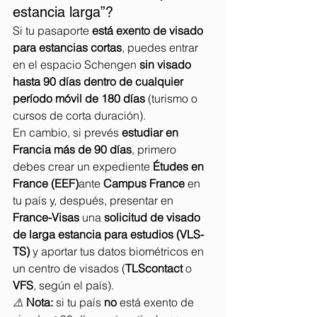
estancia larga”?
Si tu pasaporte 
está exento de visado 
para estancias cortas
, puedes entrar 
en el espacio Schengen 
sin visado 
hasta 90 días dentro de cualquier 
período móvil de 180 días
 (turismo o 
cursos de corta duración).
En cambio, si prevés 
estudiar en 
Francia más de 90 días
, primero 
debes crear un expediente 
Études en 
France (EEF)
ante 
Campus France
 en 
tu país y, después, presentar en 
France-Visas
 una 
solicitud de visado 
de larga estancia para estudios (VLS-
TS)
 y aportar tus datos biométricos en 
un centro de visados (
TLScontact
 o 
VFS
, según el país).
⚠️ 
Nota:
 si tu país 
no
 está exento de 