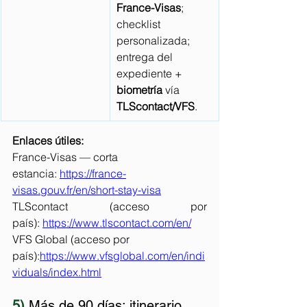
France-Visas
; 
checklist 
personalizada; 
entrega del 
expediente + 
biometría
 vía 
TLScontact/VFS
.
Enlaces útiles:
France-Visas — corta 
estancia: 
https://france-
visas.gouv.fr/en/short-stay-visa
TLScontact (acceso por 
país): 
https://www.tlscontact.com/en/
VFS Global (acceso por 
país):
https://www.vfsglobal.com/en/indi
viduals/index.html
5) 
Más de 90 días: itinerario 