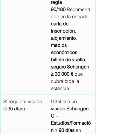
regla 
90/180
.Recomend
ado en la entrada: 
carta de 
inscripción
, 
alojamiento
, 
medios 
económicos
 + 
billete de vuelta
, 
seguro Schengen 
≥ 30 000 €
 que 
cubra toda la 
estancia.
S
í
 requiere visado 
DSolicita un 
(≥90 días)
visado Schengen 
C – 
Estudios/Formació
n 
≥ 
90 días
 en 