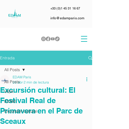
+33 (0)1 45 31 16 67
info@edamparis.com
Entrada
All Posts
EDAM Paris
All Posts
28 abr
2 min de lectura
Excursión cultural: El
VISA
Festival Real de
EXAM
Primavera en el Parc de
Excursión cultural
Sceaux