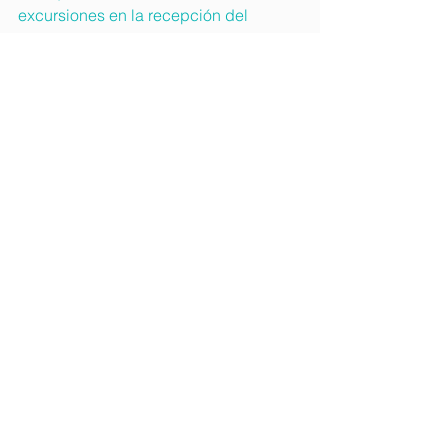
excursiones en la recepción del 
colegio.
EDAM París: Tu pasaporte a la cultura 
y al éxito.
Ver todo
Entradas recientes