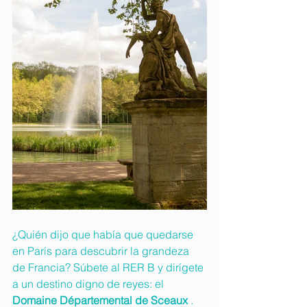
¿Quién dijo que había que quedarse 
en París para descubrir la grandeza 
de Francia? Súbete al RER B y dirígete 
a un destino digno de reyes: el 
Domaine Départemental de Sceaux
 .